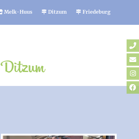
Melk-Huus
Ditzum
Friedeburg
d Ditzum