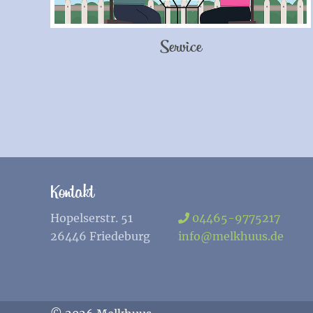
Service
Kontakt
Hopelserstr. 51
04465-9775217
26446 Friedeburg
info@melkhuus.de